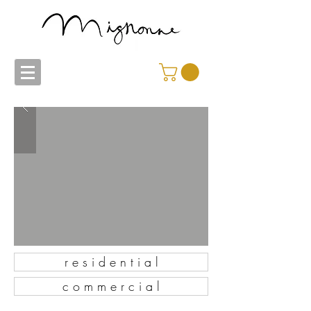
r e s i d e n t i a l
c o m m e r c i a l